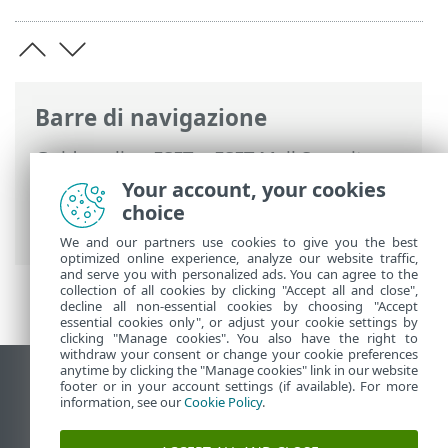
Barre di navigazione
Guida online ESET
>
ESET Mail Security
>
Configurazione avanzata
>
Protezione
Your account, your cookies
trasporto posta
> Protezione spoofing
choice
mittente
We and our partners use cookies to give you the best
optimized online experience, analyze our website traffic,
and serve you with personalized ads. You can agree to the
collection of all cookies by clicking "Accept all and close",
decline all non-essential cookies by choosing "Accept
essential cookies only", or adjust your cookie settings by
clicking "Manage cookies". You also have the right to
withdraw your consent or change your cookie preferences
anytime by clicking the "Manage cookies" link in our website
Visualizza sito desktop
footer or in your account settings (if available). For more
information, see our
Cookie Policy
.
End of Life
ESET Knowledge Base