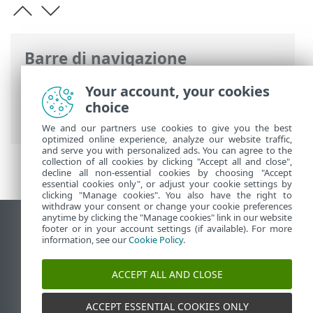
Barre di navigazione
Guida online ESET
>
ESET Mail Security
>
Your account, your cookies
L'utilizzo di ESET Mail Security
>
choice
Aggiornamento
We and our partners use cookies to give you the best
optimized online experience, analyze our website traffic,
and serve you with personalized ads. You can agree to the
collection of all cookies by clicking "Accept all and close",
decline all non-essential cookies by choosing "Accept
essential cookies only", or adjust your cookie settings by
clicking "Manage cookies". You also have the right to
withdraw your consent or change your cookie preferences
anytime by clicking the "Manage cookies" link in our website
Visualizza sito desktop
footer or in your account settings (if available). For more
information, see our
Cookie Policy
.
End of Life
ESET Knowledge Base
ACCEPT ALL AND CLOSE
Forum ESET
ESET Status Portal
ACCEPT ESSENTIAL COOKIES ONLY