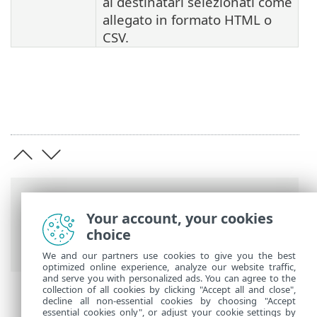
ai destinatari selezionati come
allegato in formato HTML o
CSV.
Barre di navigazione
Your account, your cookies
Guida online ESET
>
ESET Mail Security
>
choice
Per iniziare
> Report
We and our partners use cookies to give you the best
optimized online experience, analyze our website traffic,
and serve you with personalized ads. You can agree to the
collection of all cookies by clicking "Accept all and close",
decline all non-essential cookies by choosing "Accept
essential cookies only", or adjust your cookie settings by