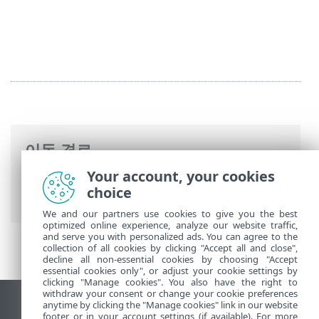
이동 경로
Your account, your cookies
ESET 온라인 도움말
>
ESET Mail Security
>
choice
개요
> 새로운 기능
We and our partners use cookies to give you the best
optimized online experience, analyze our website traffic,
and serve you with personalized ads. You can agree to the
collection of all cookies by clicking "Accept all and close",
decline all non-essential cookies by choosing "Accept
essential cookies only", or adjust your cookie settings by
clicking "Manage cookies". You also have the right to
withdraw your consent or change your cookie preferences
anytime by clicking the "Manage cookies" link in our website
데스크톱 사이트 보기
footer or in your account settings (if available). For more