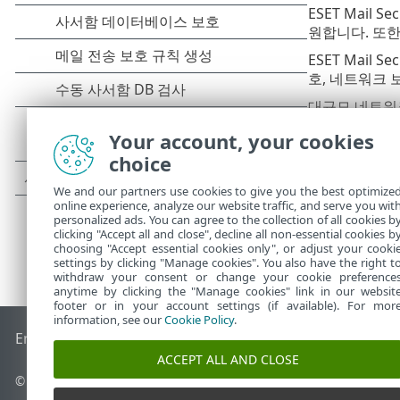
ESET Mail S
원합니다. 또한 특
ESET Mail
호, 네트워크 
대규모 네트
및 관리) 도구
Your account, your cookies
choice
We and our partners use cookies to give you the best optimize
online experience, analyze our website traffic, and serve you wit
personalized ads. You can agree to the collection of all cookies b
clicking "Accept all and close", decline all non-essential cookies b
choosing "Accept essential cookies only", or adjust your cooki
settings by clicking "Manage cookies". You also have the right t
withdraw your consent or change your cookie preference
anytime by clicking the "Manage cookies" link in our websit
footer or in your account settings (if available). For mor
information, see our
Cookie Policy
.
End of Life
ESET 지식 베이스
ESET 포럼
ESET Status Portal
국
ACCEPT ALL AND CLOSE
©
1992-2026
ESET, spol. s r.o. - All rights reserved.