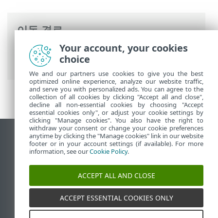
이동 경로
Your account, your cookies
ESET 온라인 도움말
>
ESET Mail Security
>
choice
개요
> 메일 흐름
We and our partners use cookies to give you the best
optimized online experience, analyze our website traffic,
and serve you with personalized ads. You can agree to the
collection of all cookies by clicking "Accept all and close",
decline all non-essential cookies by choosing "Accept
essential cookies only", or adjust your cookie settings by
clicking "Manage cookies". You also have the right to
withdraw your consent or change your cookie preferences
anytime by clicking the "Manage cookies" link in our website
데스크톱 사이트 보기
footer or in your account settings (if available). For more
End of Life
information, see our
Cookie Policy
.
ESET 지식 베이스
ACCEPT ALL AND CLOSE
ESET 포럼
ESET Status Portal
ACCEPT ESSENTIAL COOKIES ONLY
국가별 지원