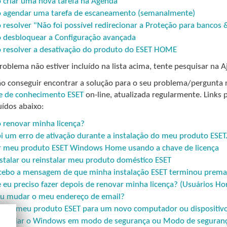
criar uma nova tarefa na Agenda
 agendar uma tarefa de escaneamento (semanalmente)
resolver "Não foi possível redirecionar a Proteção para bancos
desbloquear a Configuração avançada
resolver a desativação do produto do ESET HOME
roblema não estiver incluído na lista acima, tente pesquisar na A
ão conseguir encontrar a solução para o seu problema/pergunta na
e de conhecimento ESET
on-line, atualizada regularmente. Links
uídos abaixo:
renovar minha licença?
i um erro de ativação durante a instalação do meu produto ESET. 
r meu produto ESET Windows Home usando a chave de licença
stalar ou reinstalar meu produto doméstico ESET
cebo a mensagem de que minha instalação ESET terminou prem
 eu preciso fazer depois de renovar minha licença? (Usuários H
eu mudar o meu endereço de email?
ferir meu produto ESET para um novo computador ou dispositiv
iniciar o Windows em modo de segurança ou Modo de seguran