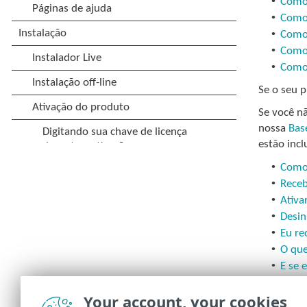
•
Como 
•
Como
•
Como 
•
Como 
•
Como 
Se o seu p
Se você n
nossa
Bas
estão incl
•
Como 
•
Receb
•
Ativa
•
Desin
•
Eu re
•
O que
•
E se 
•
Trans
•
Your account, your cookies
Como 