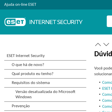
Ajuda on-line ESET
Dúvi
Você pode
soluciona
•
Como 
•
ESET 
•
Como
•
Como 
•
Como 