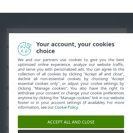
Ver site para desktop
Your account, your cookies
choice
Base de conhecimento da ESET
We and our partners use cookies to give you the best
optimized online experience, analyze our website traffic,
and serve you with personalized ads. You can agree to the
collection of all cookies by clicking "Accept all and close",
Fórum ESET
decline all non-essential cookies by choosing "Accept
essential cookies only", or adjust your cookie settings by
clicking "Manage cookies". You also have the right to
withdraw your consent or change your cookie preferences
Suporte regional
anytime by clicking the "Manage cookies" link in our website
footer or in your account settings (if available). For more
information, see our
Cookie Policy
.
Gerenciar cookies
ACCEPT ALL AND CLOSE