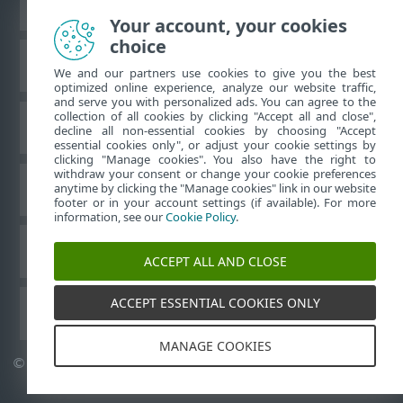
Ver site para desktop
Your account, your cookies
choice
Base de conhecimento da ESET
We and our partners use cookies to give you the best
optimized online experience, analyze our website traffic,
and serve you with personalized ads. You can agree to the
collection of all cookies by clicking "Accept all and close",
Fórum ESET
decline all non-essential cookies by choosing "Accept
essential cookies only", or adjust your cookie settings by
clicking "Manage cookies". You also have the right to
withdraw your consent or change your cookie preferences
Suporte regional
anytime by clicking the "Manage cookies" link in our website
footer or in your account settings (if available). For more
information, see our
Cookie Policy
.
Gerenciar cookies
ACCEPT ALL AND CLOSE
ACCEPT ESSENTIAL COOKIES ONLY
Outros produtos ESET
MANAGE COOKIES
©
1992-2026
ESET, spol. s r.o. - Todos os direitos reservados.