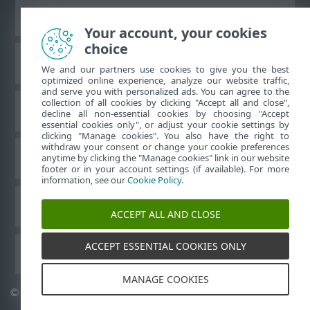
Ver site para desktop
Your account, your cookies
choice
Base de conhecimento da ESET
We and our partners use cookies to give you the best
optimized online experience, analyze our website traffic,
and serve you with personalized ads. You can agree to the
collection of all cookies by clicking "Accept all and close",
Fórum ESET
decline all non-essential cookies by choosing "Accept
essential cookies only", or adjust your cookie settings by
clicking "Manage cookies". You also have the right to
withdraw your consent or change your cookie preferences
Suporte regional
anytime by clicking the "Manage cookies" link in our website
footer or in your account settings (if available). For more
information, see our
Cookie Policy
.
Gerenciar cookies
ACCEPT ALL AND CLOSE
ACCEPT ESSENTIAL COOKIES ONLY
Outros produtos ESET
MANAGE COOKIES
©
1992-2026
ESET, spol. s r.o. - Todos os direitos reservados.