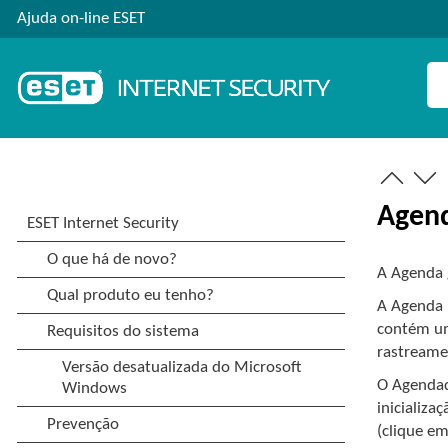
Ajuda on-line ESET
Agen
A Agenda g
A Agenda 
contém uma
rastreamen
O Agendado
inicializa
(clique e