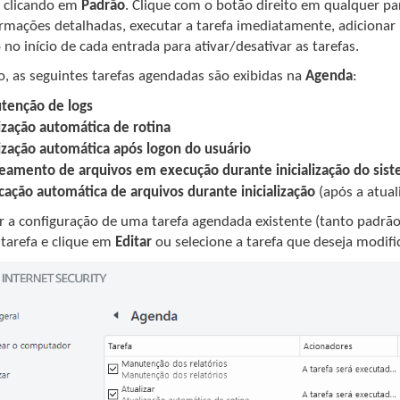
s clicando em
Padrão
. Clique com o botão direito em qualquer par
ormações detalhadas, executar a tarefa imediatamente, adicionar 
 no início de cada entrada para ativar/desativar as tarefas.
o, as seguintes tarefas agendadas são exibidas na
Agenda
:
tenção de logs
ização automática de rotina
ização automática após logon do usuário
eamento de arquivos em execução durante inicialização do sis
icação automática de arquivos durante inicialização
(após a atua
r a configuração de uma tarefa agendada existente (tanto padrão
tarefa e clique em
Editar
ou selecione a tarefa que deseja modifi