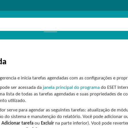
da
erencia e inicia tarefas agendadas com as configurações e propr
pode ser acessada da
janela principal do programa
do ESET Inter
 lista de todas as tarefas agendadas e suas propriedades de con
to utilizado.
r serve para agendar as seguintes tarefas: atualização de módul
ção do sistema e manutenção do relatório. Você pode adicionar ou
m
Adicionar tarefa
ou
Excluir
na parte inferior). Você pode reverte