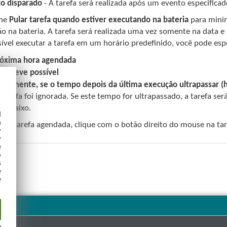
o disparado
- A tarefa será realizada após um evento especificad
one
Pular tarefa quando estiver executando na bateria
para minim
o na bateria. A tarefa será realizada uma vez somente na data 
sível executar a tarefa em um horário predefinido, você pode es
róxima hora agendada
s breve possível
atamente, se o tempo depois da última execução ultrapassar (
 tarefa foi ignorada. Se este tempo for ultrapassado, a tarefa s
a abaixo.
d
h
ar a tarefa agendada, clique com o botão direito do mouse na ta
y
y
e
o
s
e
e