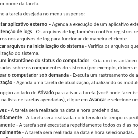
um nome da tarefa.
ne a tarefa desejada no menu suspenso:
tar aplicativo externo
– Agenda a execução de um aplicativo ext
tenção de logs
- Os arquivos de log também contêm registros re
tros nos arquivos de log para funcionar de maneira eficiente.
icar arquivos na inicialização do sistema
- Verifica os arquivos q
alização do sistema.
 um instantâneo do status do computador
- Cria um instantâne
hadas sobre os componentes do sistema (por exemplo, drivers e ap
rear o computador sob demanda
- Executa um rastreamento de a
ização
- Agenda uma tarefa de atualização, atualizando os módul
 opção ao lado de
Ativado
para ativar a tarefa (você pode fazer
 na lista de tarefas agendadas), clique em
Avançar
e selecione u
vez
- A tarefa será realizada na data e hora predefinidas.
tidamente
- A tarefa será realizada no intervalo de tempo especi
iamente
- A tarefa será executada repetidamente todos os dias no
nalmente
- A tarefa será realizada na data e hora selecionadas.