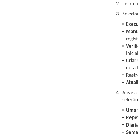
2.
Insira 
3.
Selecio
•
Execu
•
Manu
regis
•
Verif
inici
•
Criar
detal
•
Rast
•
Atual
4.
Ative a
seleção
•
Uma 
•
Repe
•
Diar
•
Sema