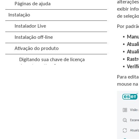
alteraçõe
exibir inf
de seleção
Por padrã
•
Manu
•
Atual
•
Atual
•
Rastr
•
Verif
Para edita
mouse na 