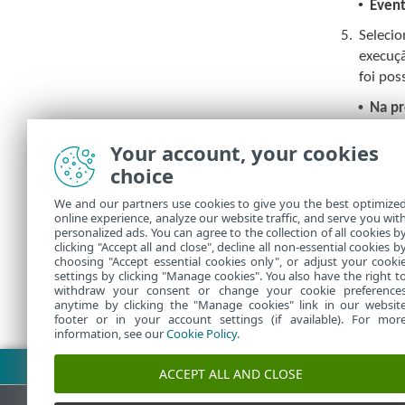
•
Event
5.
Seleci
execuçã
foi pos
•
Na p
•
O mai
Your account, your cookies
•
Imedi
choice
que a
cabeç
We and our partners use cookies to give you the best optimize
online experience, analyze our website traffic, and serve you wit
Para revis
personalized ads. You can agree to the collection of all cookies b
clicking "Accept all and close", decline all non-essential cookies b
choosing "Accept essential cookies only", or adjust your cooki
settings by clicking "Manage cookies". You also have the right t
withdraw your consent or change your cookie preference
anytime by clicking the "Manage cookies" link in our websit
footer or in your account settings (if available). For mor
information, see our
Cookie Policy
.
Fazer download do PDF
ACCEPT ALL AND CLOSE