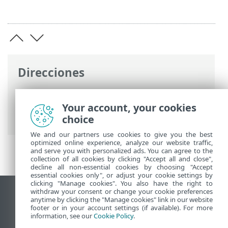
Direcciones
Ayuda en línea de ESET
>
ESET Endpoint
Security
>
Configuración avanzada
>
Your account, your cookies
Protecciones
choice
We and our partners use cookies to give you the best
optimized online experience, analyze our website traffic,
and serve you with personalized ads. You can agree to the
collection of all cookies by clicking "Accept all and close",
decline all non-essential cookies by choosing "Accept
essential cookies only", or adjust your cookie settings by
clicking "Manage cookies". You also have the right to
withdraw your consent or change your cookie preferences
Ver sitio para ordenador
anytime by clicking the "Manage cookies" link in our website
footer or in your account settings (if available). For more
End of Life
information, see our
Cookie Policy
.
Base de conocimiento de ESET