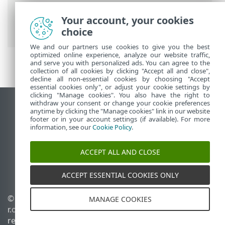
Security
>
Configuración avanzada
>
Protecciones
> Protección del sistema de
Your account, your cookies
archivos en tiempo real
choice
We and our partners use cookies to give you the best
optimized online experience, analyze our website traffic,
and serve you with personalized ads. You can agree to the
collection of all cookies by clicking "Accept all and close",
decline all non-essential cookies by choosing "Accept
essential cookies only", or adjust your cookie settings by
clicking "Manage cookies". You also have the right to
withdraw your consent or change your cookie preferences
Ver sitio para ordenador
anytime by clicking the "Manage cookies" link in our website
footer or in your account settings (if available). For more
End of Life
information, see our
Cookie Policy
.
Base de conocimiento de ESET
Foro de ESET
ACCEPT ALL AND CLOSE
ESET Status Portal
Soporte técnico regional
ACCEPT ESSENTIAL COOKIES ONLY
© 1992 - 2026 ESET, spol. s
Administrar cookies
MANAGE COOKIES
r.o. Todos los derechos
Política de cookies
reservados.