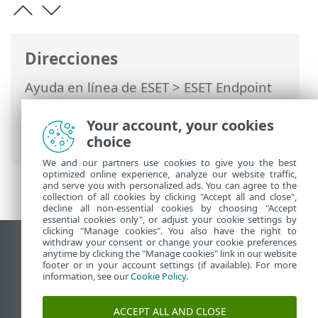
Direcciones
Ayuda en línea de ESET
>
ESET Endpoint
Security
>
Configuración avanzada
>
Protecciones
>
ThreatSense
>
Your account, your cookies
Parámetros adicionales de ThreatSense
choice
We and our partners use cookies to give you the best
optimized online experience, analyze our website traffic,
and serve you with personalized ads. You can agree to the
collection of all cookies by clicking "Accept all and close",
decline all non-essential cookies by choosing "Accept
essential cookies only", or adjust your cookie settings by
clicking "Manage cookies". You also have the right to
withdraw your consent or change your cookie preferences
Ver sitio para ordenador
anytime by clicking the "Manage cookies" link in our website
footer or in your account settings (if available). For more
End of Life
information, see our
Cookie Policy
.
Base de conocimiento de ESET
Foro de ESET
ACCEPT ALL AND CLOSE