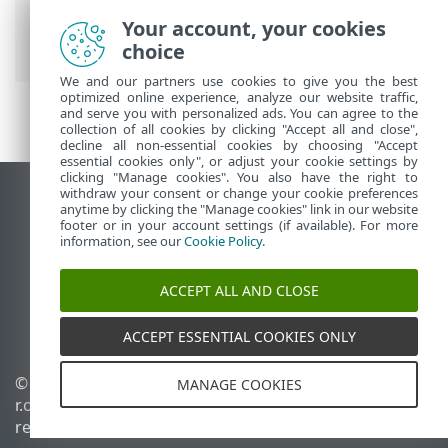
Notificaciones
> Notificaciones en el
Your account, your cookies
escritorio
choice
We and our partners use cookies to give you the best
optimized online experience, analyze our website traffic,
and serve you with personalized ads. You can agree to the
collection of all cookies by clicking "Accept all and close",
decline all non-essential cookies by choosing "Accept
essential cookies only", or adjust your cookie settings by
clicking "Manage cookies". You also have the right to
withdraw your consent or change your cookie preferences
Ver sitio para ordenador
anytime by clicking the "Manage cookies" link in our website
footer or in your account settings (if available). For more
End of Life
information, see our
Cookie Policy
.
Base de conocimiento de ESET
Foro de ESET
ACCEPT ALL AND CLOSE
ESET Status Portal
Soporte técnico regional
ACCEPT ESSENTIAL COOKIES ONLY
© 1992 - 2026 ESET, spol. s
Administrar cookies
MANAGE COOKIES
r.o. Todos los derechos
Política de cookies
reservados.