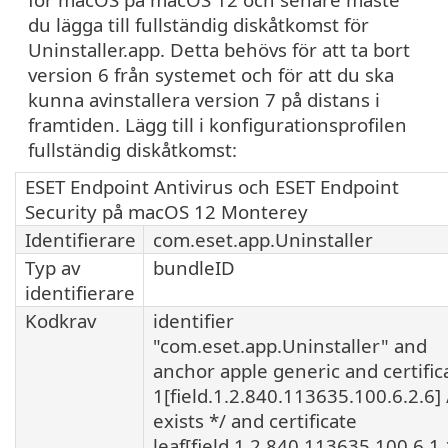
du lägga till fullständig diskåtkomst för
Uninstaller.app. Detta behövs för att ta bort
version 6 från systemet och för att du ska
kunna avinstallera version 7 på distans i
framtiden. Lägg till i konfigurationsprofilen
fullständig diskåtkomst:
ESET Endpoint Antivirus och ESET Endpoint
Security på macOS 12 Monterey
Identifierare
com.eset.app.Uninstaller
Typ av
bundleID
identifierare
Kodkrav
identifier
"com.eset.app.Uninstaller" and
anchor apple generic and certific
1[field.1.2.840.113635.100.6.2.6] 
exists */ and certificate
leaf[field.1.2.840.113635.100.6.1.