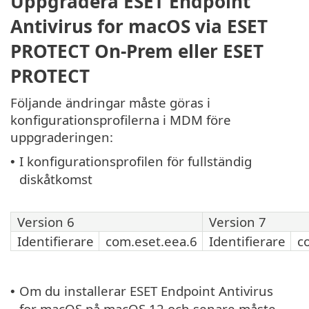
Uppgradera ESET Endpoint
Antivirus for macOS via ESET
PROTECT On-Prem eller ESET
PROTECT
Följande ändringar måste göras i
konfigurationsprofilerna i MDM före
uppgraderingen:
I konfigurationsprofilen för fullständig
•
diskåtkomst
Version 6
Version 7
Identifierare
com.eset.eea.6
Identifierare
c
Om du installerar ESET Endpoint Antivirus
•
for macOS på macOS 12 och senare måste