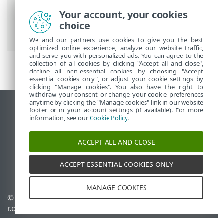
ESET onlinehjälp
>
ESET Endpoint
Your account, your cookies
Antivirus for macOS
>
Nyheter i version 7
choice
> Migrering av inställningar
We and our partners use cookies to give you the best
optimized online experience, analyze our website traffic,
and serve you with personalized ads. You can agree to the
collection of all cookies by clicking "Accept all and close",
decline all non-essential cookies by choosing "Accept
essential cookies only", or adjust your cookie settings by
clicking "Manage cookies". You also have the right to
withdraw your consent or change your cookie preferences
anytime by clicking the "Manage cookies" link in our website
Visa skrivbords-webbplats
footer or in your account settings (if available). For more
information, see our
Cookie Policy
.
End of Life
ESET kunskapsbas
ACCEPT ALL AND CLOSE
ESET forum
ESET Status Portal
ACCEPT ESSENTIAL COOKIES ONLY
Regional support
MANAGE COOKIES
© 1992 - 2025 ESET, spol. s
Hantera cookies
r.o. – med ensamrätt.
Cookiepolicy