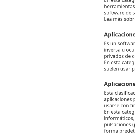
En esta categ
herramientas
software de 
Lea más sobre
Aplicacion
Es un softwa
inversa u ocu
privados de c
En esta categ
suelen usar 
Aplicacion
Esta clasific
aplicaciones 
usarse con fi
En esta categ
informáticos,
pulsaciones (
forma predet