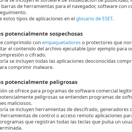
oría se incluyen el software de visualización de publicidad,
 barras de herramientas para el navegador, software con
seguimiento.
 estos tipos de aplicaciones en el
glosario de ESET
.
es potencialmente sospechosas
re comprimido con
empaquetadores
o protectores que norm
ltar el contenido del archivo ejecutable (por ejemplo para
ompresión o cifrado.
oría se incluyen todas las aplicaciones desconocidas com
para comprimir malware.
es potencialmente peligrosas
ación se ofrece para programas de software comercial legíti
potencialmente peligrosas se entienden programas de softw
nes maliciosos.
oría se incluyen herramientas de descifrado, generadores d
 herramientas de control o acceso remoto aplicaciones par
programas que registran todas las teclas que pulsa un usua
erminada.