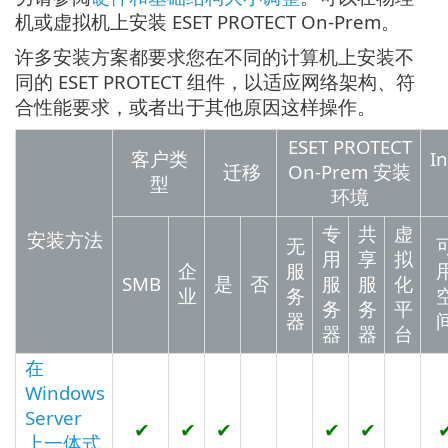
机或虚拟机上安装 ESET PROTECT On-Prem。
许多安装方案都要求您在不同的计算机上安装不
同的 ESET PROTECT 组件，以适应网络架构、符
合性能要求，或者出于其他原因这样操作。
ESET PROTECT
客户类
I
迁移
On-Prem 安装
型
环境
专
共
虚
安装方法
无
用
享
拟
企
服
SMB
是
否
服
服
化
业
务
务
务
平
器
器
器
台
在
Windows
Server
✔
✔
✔
✔
✔
上一体式