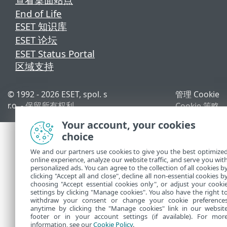
End of Life
ESET 知识库
ESET 论坛
ESET Status Portal
区域支持
© 1992 - 2026 ESET, spol. s
管理 Cookie
r.o. - 保留所有权利。
Cookie 策略
Your account, your cookies
choice
We and our partners use cookies to give you the best optimize
online experience, analyze our website traffic, and serve you wit
personalized ads. You can agree to the collection of all cookies b
clicking "Accept all and close", decline all non-essential cookies b
choosing "Accept essential cookies only", or adjust your cooki
settings by clicking "Manage cookies". You also have the right t
withdraw your consent or change your cookie preference
anytime by clicking the "Manage cookies" link in our websit
footer or in your account settings (if available). For mor
information, see our
Cookie Policy
.