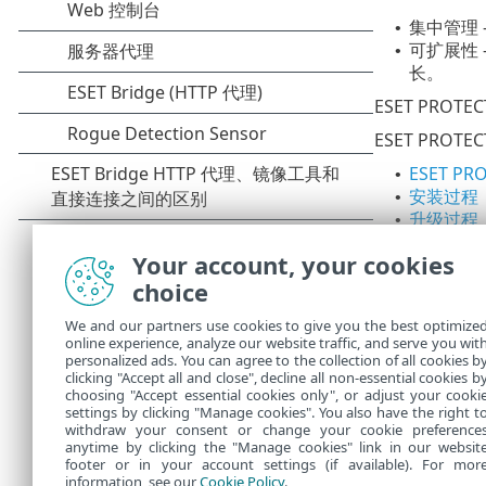
集中管理
•
可扩展性 
•
长。
ESET PROTEC
ESET PRO
ESET PR
•
安装过程
•
升级过程
•
迁移过程
•
Your account, your cookies
卸载过程
•
choice
安装 ESET P
We and our partners use cookies to give you the best optimize
安装 ESE
•
online experience, analyze our website traffic, and serve you wit
订阅管理
•
personalized ads. You can agree to the collection of all cookies b
用于开始管理
clicking "Accept all and close", decline all non-essential cookies b
•
choosing "Accept essential cookies only", or adjust your cooki
settings by clicking "Manage cookies". You also have the right t
withdraw your consent or change your cookie preference
anytime by clicking the "Manage cookies" link in our websit
footer or in your account settings (if available). For mor
information, see our
Cookie Policy
.