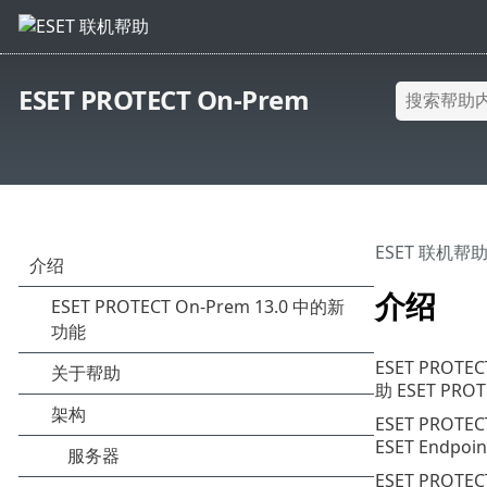
ESET PROTECT On-Prem
ESET 联机帮
介绍
ESET PR
助 ESET P
ESET PR
ESET Endpo
ESET PROT