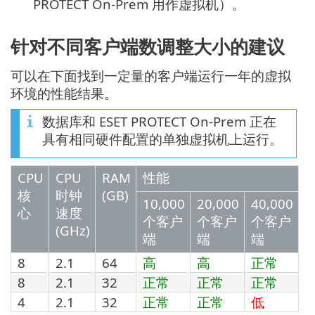
PROTECT On-Prem 用作虚拟机）。
针对不同客户端数调整大小的建议
可以在下面找到一定量的客户端运行一年的虚拟
环境的性能结果。
数据库和 ESET PROTECT On-Prem 正在
具有相同硬件配置的单独虚拟机上运行。
CPU
CPU
RAM
性能
核
时钟
(GB)
10,000
20,000
40,000
心
速度
个客户
个客户
个客户
(GHz)
端
端
端
8
2.1
64
高
高
正常
8
2.1
32
正常
正常
正常
4
2.1
32
正常
正常
低