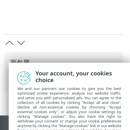
面包屑
Your account, your cookies
ESET 联机帮助
>
ESET PROTECT On-Prem
>
choice
规格
> 硬件和基础结构大小调整
We and our partners use cookies to give you the best
optimized online experience, analyze our website traffic,
and serve you with personalized ads. You can agree to the
collection of all cookies by clicking "Accept all and close",
decline all non-essential cookies by choosing "Accept
essential cookies only", or adjust your cookie settings by
clicking "Manage cookies". You also have the right to
withdraw your consent or change your cookie preferences
anytime by clicking the "Manage cookies" link in our website
查看桌面站点