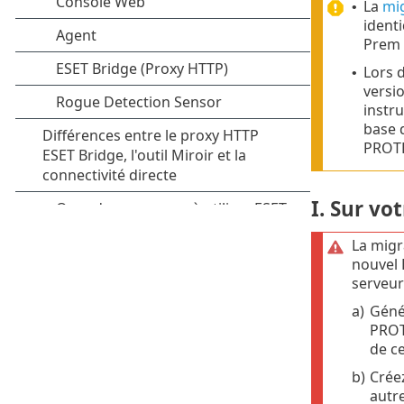
La
mi
•
ident
Prem 
Lors 
•
versi
instr
base 
PROT
I. Sur vo
La migr
nouvel
serveur
a)
Géné
PROT
de ce
b)
Créez
autre