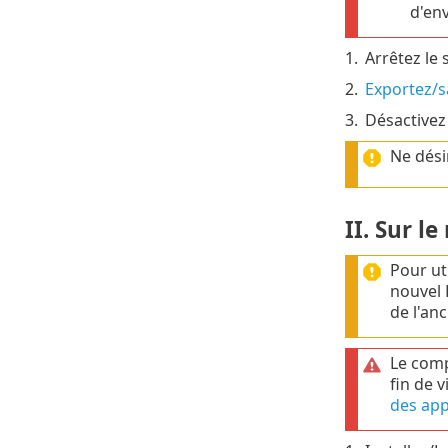
d'env
1.
Arrêtez le
2.
Exportez/s
3.
Désactivez 
Ne dési
II. Sur l
Pour ut
nouvel 
de l'an
Le comp
fin de v
des app