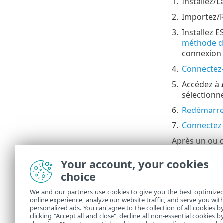
1.
Installez/
2.
Importez/R
3.
Installez 
méthode d'
connexion 
4.
Connectez
5.
Accédez à
sélectionn
6.
Redémarrez
7.
Connectez
Après un ou 
Server à l'aid
Your account, your cookies
Problèmes ap
choice
III. Dési
We and our partners use cookies to give you the best optimize
online experience, analyze our website traffic, and serve you wit
Une fois que 
personalized ads. You can agree to the collection of all cookies b
Server à l'aid
clicking "Accept all and close", decline all non-essential cookies b