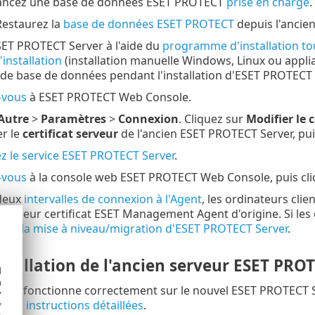
Lancez une base de données ESET PROTECT
prise en charge
.
estaurez la
base de données ESET PROTECT
depuis l'ancie
ESET PROTECT Server à l'aide du
programme d'installation to
installation
(installation manuelle Windows, Linux ou applia
de base de données pendant l'installation d'ESET PROTECT 
-vous
à ESET PROTECT Web Console.
Autre
>
Paramètres
>
Connexion
. Cliquez sur
Modifier le c
er le
certificat serveur
de l'ancien ESET PROTECT Server, pui
 le service ESET PROTECT Server
.
-vous
à la console web ESET PROTECT Web Console, puis cl
deux
intervalles de connexion à l'Agent
, les ordinateurs cl
e de leur certificat ESET Management Agent d'origine. Si les
rès la mise à niveau/migration d'ESET PROTECT Server
.
nstallation de l'ancien serveur ESET PROT
d
h
tout fonctionne correctement sur le nouvel ESET PROTECT S
y
e des
instructions détaillées
.
y