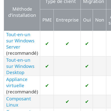
Type de client
Migration
Méthode
d'installation
PME
Entreprise
Oui
Non
s
Tout-en-un
sur Windows
✔
✔
✔
Server
(recommandé)
Tout-en-un
sur Windows
✔
✔
Desktop
Appliance
virtuelle
✔
✔
(recommandé)
Composant
✔
✔
Linux