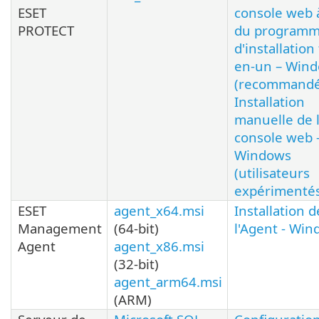
ESET
console web à
PROTECT
du program
d'installation
en-un – Win
(recommandé
Installation
manuelle de 
console web 
Windows
(utilisateurs
expérimenté
ESET
agent_x64.msi
Installation d
Management
(64-bit)
l'Agent - Wi
Agent
agent_x86.msi
(32-bit)
agent_arm64.msi
(ARM)