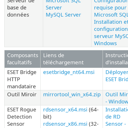
Serveur de
Microsoft SQL
Configuratio
base de
Server
requise pour
données
MySQL Server
Microsoft SQ
Installation e
configuratio
serveur MyS
Windows
Composants
Liens de
Instruct
facultatifs
téléchargement
d'install
ESET Bridge
esetbridge_nt64.msi
Déploye
HTTP
ESET Bri
mandataire
Outil Miroir
mirrortool_win_x64.zip
Outil Mir
- Windo
ESET Rogue
rdsensor_x64.msi
(64-
Installat
Detection
bit)
de RD
Sensor
rdsensor_x86.msi
(32-
Sensor -