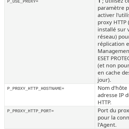
1
; utilisez c
P_USE_PROXY=
paramètre 
activer l'uti
proxy HTTP 
installé sur 
réseau) pour
réplication 
Management
ESET PROTEC
(et non pour
en cache de
jour).
Nom d'hôte
P_PROXY_HTTP_HOSTNAME=
adresse IP 
HTTP.
Port du pro
P_PROXY_HTTP_PORT=
pour la con
l'Agent.