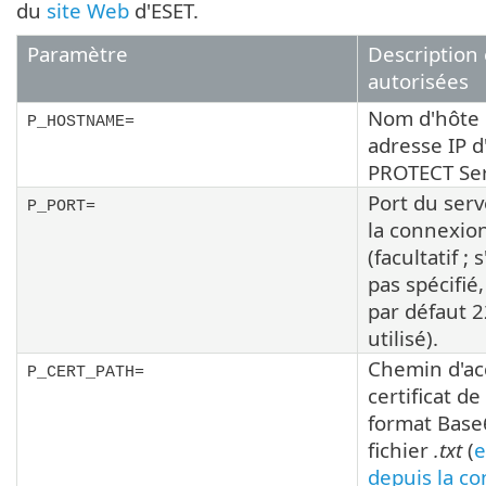
du
site Web
d'ESET.
Paramètre
Description 
autorisées
Nom d'hôte
P_HOSTNAME=
adresse IP d
PROTECT Ser
Port du ser
P_PORT=
la connexion
(facultatif ; s
pas spécifié,
par défaut 2
utilisé).
Chemin d'ac
P_CERT_PATH=
certificat de
format Base
fichier
.txt
(
e
depuis la c