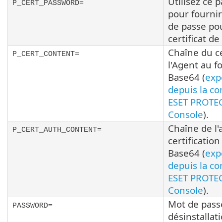
Utilisez ce 
P_CERT_PASSWORD=
pour fourni
de passe pou
certificat de
Chaîne du ce
P_CERT_CONTENT=
l'Agent au f
Base64 (
exp
depuis la c
ESET PROTE
Console
).
Chaîne de l'
P_CERT_AUTH_CONTENT=
certificatio
Base64 (
exp
depuis la c
ESET PROTE
Console
).
Mot de pass
PASSWORD=
désinstallat