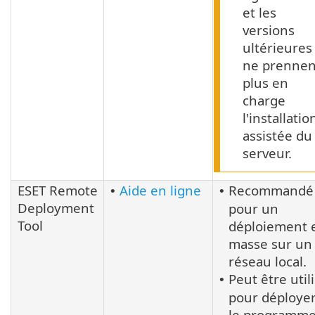
et les
versions
ultérieures
ne prennen
plus en
charge
l'installatio
assistée du
serveur.
ESET Remote
Aide en ligne
Recommandé
•
•
Deployment
pour un
Tool
déploiement 
masse sur un
réseau local.
Peut être util
•
pour déploye
le programm