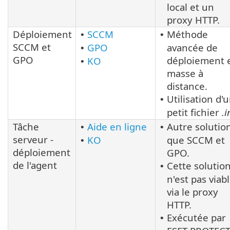
local et un
proxy HTTP.
Déploiement
SCCM
Méthode
•
•
SCCM et
GPO
avancée de
•
GPO
déploiement 
KO
•
masse à
distance.
Utilisation d'
•
petit fichier
.i
Tâche
Aide en ligne
Autre solutio
•
•
serveur -
KO
que SCCM et
•
déploiement
GPO.
de l'agent
Cette solutio
•
n'est pas viab
via le proxy
HTTP.
Exécutée par
•