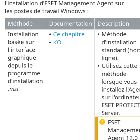
l'installation d'ESET Management Agent sur
les postes de travail Windows :
Méthode
Documentation
Description
Installation
Ce chapitre
Méthode
•
•
basée sur
KO
d'installation
•
l'interface
standard (hor
graphique
ligne).
depuis le
Utilisez cette
•
programme
méthode
d'installation
lorsque vous
.msi
installez l'Age
sur l'ordinate
ESET PROTEC
Server.
ESET
Manageme
Agent 12.0