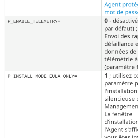
Agent proté
mot de pass
0
- désactivé
P_ENABLE_TELEMETRY=
par défaut) 
Envoi des ra
défaillance 
données de
télémétrie à
(paramètre f
1
; utilisez c
P_INSTALL_MODE_EULA_ONLY=
paramètre 
l'installatio
silencieuse 
Management
La fenêtre
d'installatio
l'Agent s'aff
vous êtes in