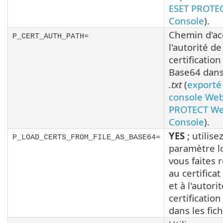
ESET PROTE
Console
).
Chemin d'ac
P_CERT_AUTH_PATH=
l'autorité de
certificatio
Base64 dans 
.txt
(
exporté 
console Web
PROTECT W
Console
).
YES
; utilise
P_LOAD_CERTS_FROM_FILE_AS_BASE64=
paramètre l
vous faites 
au certificat
et à l'autori
certification
dans les fic