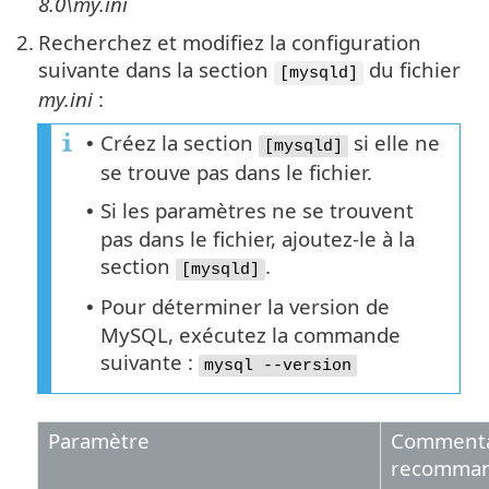
8.0\my.ini
2.
Recherchez et modifiez la configuration
suivante dans la section
du fichier
[mysqld]
my.ini
:
Créez la section
si elle ne
•
[mysqld]
se trouve pas dans le fichier.
Si les paramètres ne se trouvent
•
pas dans le fichier, ajoutez-le à la
section
.
[mysqld]
Pour déterminer la version de
•
MySQL, exécutez la commande
suivante :
mysql --version
Paramètre
Commentai
recomma