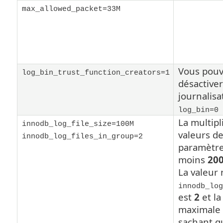
max_allowed_packet=33M
Vous pouv
log_bin_trust_function_creators=1
désactiver
journalisa
log_bin=0
La multipl
innodb_log_file_size=100M
valeurs d
innodb_log_files_in_group=2
paramètre
moins
20
La valeur
innodb_log
est
2
et la
maximale
sachant qu