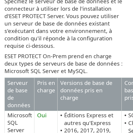
Spécifiez le serveur de base de données et le
connecteur à utiliser lors de l'installation
d'ESET PROTECT Server. Vous pouvez utiliser
un serveur de base de données existant
s'exécutant dans votre environnement, à
condition qu'il réponde à la configuration
requise ci-dessous.
ESET PROTECT On-Prem prend en charge
deux types de serveurs de base de données :
Microsoft SQL Server et MySQL.
Serveur
Pris en
Versions de base de
Co
de base
charge
données pris en
ba
de
charge
pri
données
Microsoft
Oui
Éditions Express et
S
•
•
SQL
autres qu'Express
C
•
Server
2016, 2017, 2019,
S
•