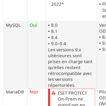
2022*
P
•
S
e
MySQL
Oui
8.0
Ver
•
OD
8.1
•
8.
8.4
•
•
9
9.0–9.4
•
•
9
Les versions 9.x
•
ultérieures sont
prises en charge tant
qu'elles restent
rétrocompatible avec
les versions
répertoriées.
MariaDB
Non
Pil
ESET PROTECT
OD
On-Prem ne
(W
prend pas en