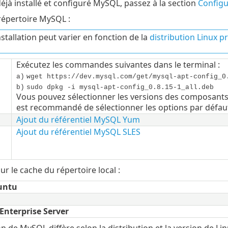
déjà installé et configuré MySQL, passez à la section
Configu
 répertoire MySQL :
nstallation peut varier en fonction de la
distribution Linux p
Exécutez les commandes suivantes dans le terminal :
a)
wget https://dev.mysql.com/get/mysql-apt-config_0
b)
sudo dpkg -i mysql-apt-config_0.8.15-1_all.deb
Vous pouvez sélectionner les versions des composants à 
est recommandé de sélectionner les options par défau
Ajout du référentiel MySQL Yum
Ajout du référentiel MySQL SLES
ur le cache du répertoire local :
untu
Enterprise Server
ion de MySQL diffère selon la distribution et la version de Linu