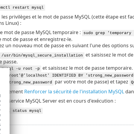
emctl restart mysql
les privilèges et le mot de passe MySQL (cette étape est fa
ns Linux) :
le mot de passe MySQL temporaire :
sudo grep 'temporary 
e mot de passe et enregistrez-le.
ez un nouveau mot de passe en suivant l'une des options su
et saisissez le mot de
/usr/bin/mysql_secure_installation
e passe.
et saisissez le mot de passe temporaire.
mysql -u root -p
ER 'root'@'localhost' IDENTIFIED BY 'strong_new_password
ez
par votre mot de passe) et tapez
strong_new_password
Q
 également
Renforcer la sécurité de l'installation MySQL
dans
d
e le service MySQL Server est en cours d'exécution :
h
y
y
emctl status mysql
e
o
s
e