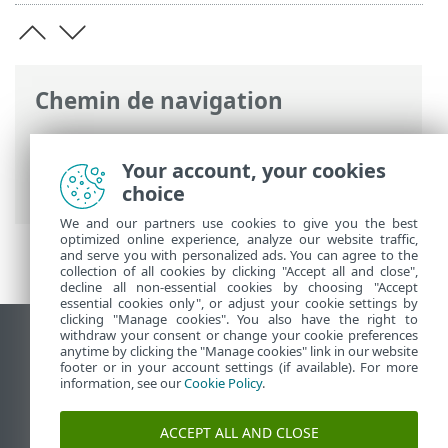
Chemin de navigation
Aide en ligne ESET
>
ESET PROTECT On-
Prem
>
Spécifications
>
Systèmes
Your account, your cookies
d'exploitation pris en charge
> Linux
choice
We and our partners use cookies to give you the best
optimized online experience, analyze our website traffic,
and serve you with personalized ads. You can agree to the
collection of all cookies by clicking "Accept all and close",
decline all non-essential cookies by choosing "Accept
essential cookies only", or adjust your cookie settings by
clicking "Manage cookies". You also have the right to
withdraw your consent or change your cookie preferences
Afficher le site des postes de travail
anytime by clicking the "Manage cookies" link in our website
footer or in your account settings (if available). For more
End of Life
information, see our
Cookie Policy
.
Base de connaissances ESET
Forum ESET
ACCEPT ALL AND CLOSE
ESET Status Portal