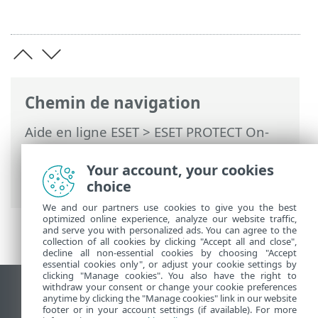
Chemin de navigation
Aide en ligne ESET
>
ESET PROTECT On-
Prem
>
Mettre à niveau
>
Sauvegarde/mise à niveau du serveur de
Your account, your cookies
base de données
choice
We and our partners use cookies to give you the best
optimized online experience, analyze our website traffic,
and serve you with personalized ads. You can agree to the
collection of all cookies by clicking "Accept all and close",
decline all non-essential cookies by choosing "Accept
essential cookies only", or adjust your cookie settings by
clicking "Manage cookies". You also have the right to
withdraw your consent or change your cookie preferences
Afficher le site des postes de travail
anytime by clicking the "Manage cookies" link in our website
footer or in your account settings (if available). For more
End of Life