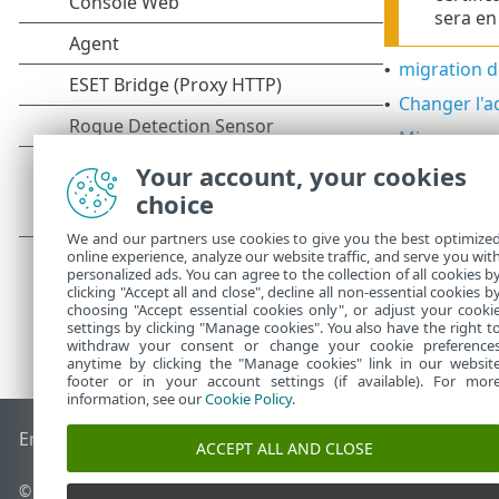
sera en
migration 
•
Changer l'a
•
Migrer ver
•
Your account, your cookies
Voir les
procé
choice
We and our partners use cookies to give you the best optimize
online experience, analyze our website traffic, and serve you wit
personalized ads. You can agree to the collection of all cookies b
clicking "Accept all and close", decline all non-essential cookies b
choosing "Accept essential cookies only", or adjust your cooki
settings by clicking "Manage cookies". You also have the right t
withdraw your consent or change your cookie preference
anytime by clicking the "Manage cookies" link in our websit
footer or in your account settings (if available). For mor
information, see our
Cookie Policy
.
End of Life
Base de connaissances ESET
Forum ESET
ESET S
ACCEPT ALL AND CLOSE
© 1992 - 2026 ESET, spol. s r.o. - Tous droits réservés.