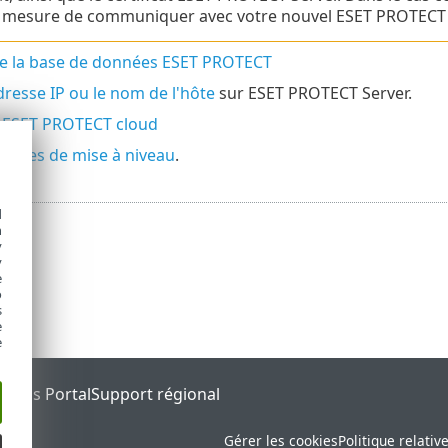
 mesure de communiquer avec votre nouvel ESET PROTECT 
de la base de données ESET PROTECT
dresse IP ou le nom de l'hôte
sur ESET PROTECT Server.
s ESET PROTECT cloud
dures de mise à niveau
.
d
h
y
y
e
o
s
e
e
tatus Portal
Support régional
Gérer les cookies
Politique relativ