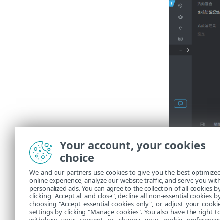
Your account, your cookies
使用者詳
choice
使用者詳細資
We and our partners use cookies to give you the best optimize
online experience, analyze our website traffic, and serve you wit
概觀
- 
•
personalized ads. You can agree to the collection of all cookies b
權限集
-
clicking "Accept all and close", decline all non-essential cookies b
•
choosing "Accept essential cookies only", or adjust your cooki
settings by clicking "Manage cookies". You also have the right t
withdraw your consent or change your cookie preference