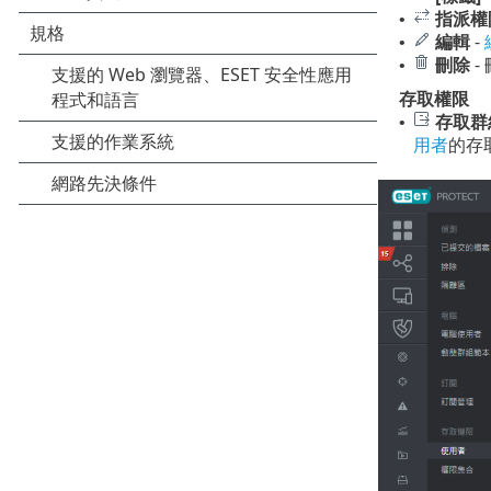
指派權
•
編輯
-
•
刪除
-
•
存取權限
存取群
•
用者
的存