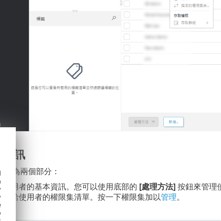
細資訊
訊分為兩個部分：
d
h
有關使用者的基本資訊。您可以使用底部的
[處理方法]
按鈕來管理
y
 指派給使用者的權限集清單。按一下權限集加以
管理
。
y
e
o
s