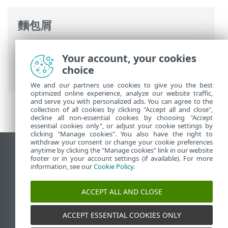
麵包屑
ESET 線上說明
>
ESET PROTECT
>
使用
Your account, your cookies
ESET PROTECT
>
ESET PROTECT 主功能表
>
choice
其他
>
存取權限
>
使用者
> 對應的使用者
We and our partners use cookies to give you the best
optimized online experience, analyze our website traffic,
and serve you with personalized ads. You can agree to the
collection of all cookies by clicking "Accept all and close",
decline all non-essential cookies by choosing "Accept
essential cookies only", or adjust your cookie settings by
clicking "Manage cookies". You also have the right to
withdraw your consent or change your cookie preferences
anytime by clicking the "Manage cookies" link in our website
檢視桌面網站
footer or in your account settings (if available). For more
End of Life
information, see our
Cookie Policy
.
ESET 知識庫
ACCEPT ALL AND CLOSE
ESET 論壇
ESET Status Portal
ACCEPT ESSENTIAL COOKIES ONLY
地區設定