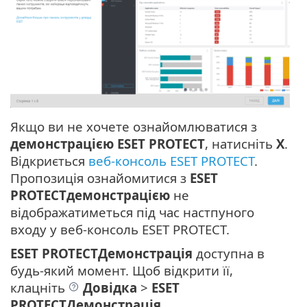
Якщо ви не хочете ознайомлюватися з
демонстрацією ESET PROTECT
, натисніть
X
.
Відкриється
веб-консоль ESET PROTECT
.
Пропозиція ознайомитися з
ESET
PROTECTдемонстрацією
не
відображатиметься під час настпуного
входу у веб-консоль ESET PROTECT.
ESET PROTECTДемонстрація
доступна в
будь-який момент. Щоб відкрити її,
клацніть
Довідка
>
ESET
PROTECTДемонстрація
.