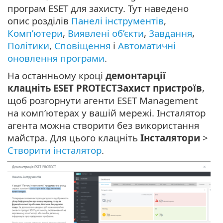
програм ESET для захисту. Тут наведено
опис розділів
Панелі інструментів
,
Комп’ютери
,
Виявлені об’єкти
,
Завдання
,
Політики
,
Сповіщення
і
Автоматичні
оновлення програми
.
На останньому кроці
демонтарції
клацніть ESET PROTECTЗахист пристроїв
,
щоб розгорнути агенти ESET Management
на комп’ютерах у вашій мережі. Інсталятор
агента можна створити без використання
майстра. Для цього клацніть
Інсталятори
>
Створити інсталятор
.