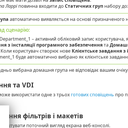
он
має мати дозвіл на
запис сповіщень
.
па Ларрі
повинна входити до
Статичних груп
набору доз
упа
автоматично виявляється на основі призначеного н
д сценарію:
 Department_1 – активний обліковий запис користувача, 
ня з інсталяції програмного забезпечення
та
Домашн
. Коли користувач створює нове
Клієнтське завдання з
ment_1 буде автоматично вибрано як клієнтське завдан
дньо вибрана домашня група не відповідає вашим очік
ння та VDI
може використати одне з трьох
готових сповіщень
про по
ання фільтрів і макетів
лаштувати поточний вигляд екрана веб-консолі.