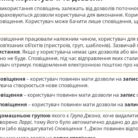
икористання сповіщень залежать від дозволів поточног
раховуються дозволи користувача для виконання. Корист
овіщення. Користувач може бачити лише сповіщення, що
овіщення працювали належним чином, користувач для в
в’язаних об’єктів (пристроїв, груп, шаблонів). Зазвичай
истання
. Якщо у користувача немає цих дозволів або ві
но не буде. Сповіщення, під час відправлення яких стал
увач отримує повідомлення електронною поштою про ни
повіщення
– користувач повинен мати дозволи на
запис
увача створюється нове сповіщення.
овіщення
– користувач повинен мати дозволи на
запис
с
повіщення
– користувач повинен мати дозволи на
запи
домашньою групою
якого є
Група Джона
, хоче видалити
творено
Ларрі
, тому його було автоматично додано до д
ти (або відредагувати)
Сповіщення 1
,
Джон
повинен відпо