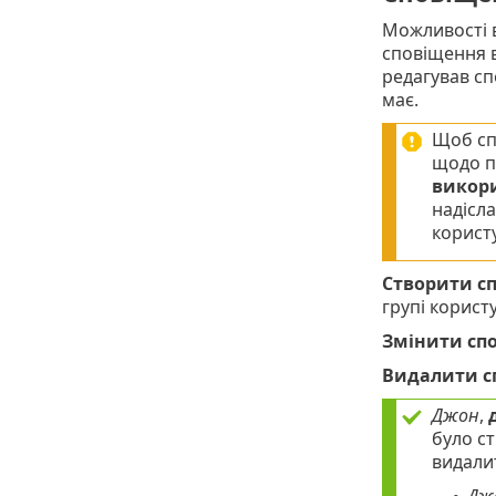
Можливості в
сповіщення в
редагував сп
має.
Щоб сп
щодо по
викор
надісла
корист
Створити с
групі корист
Змінити сп
Видалити с
Джон
,
було с
видали