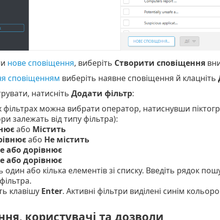
ти
нове сповіщення
, виберіть
Створити сповіщення
вни
ня сповіщенням
виберіть наявне сповіщення й клацніть
рувати, натисніть
Додати фільтр
:
х фільтрах можна вибрати оператор, натиснувши піктогр
ри залежать від типу фільтра):
нює
або
Містить
рівнює
або
Не містить
е або дорівнює
 або дорівнює
ь один або кілька елементів зі списку. Введіть рядок п
фільтра.
ть клавішу
Enter
. Активні фільтри виділені синім кольоро
ня, користувачі та дозволи