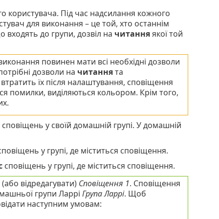
о користувача. Під час надсилання кожного
увач для виконання – це той, хто останнім
 входять до групи, дозвіл на
читання
якої той
иконання повинен мати всі необхідні дозволи
 потрібні дозволи на
читання
та
н втратить їх після налаштування, сповіщення
ися помилки, виділяються кольором. Крім того,
х.
сповіщень у своїй домашній групі. У домашній
повіщень у групі, де міститься сповіщення.
с
сповіщень у групі, де міститься сповіщення.
 (або відредагувати)
Сповіщення 1
. Сповіщення
омашньої групи Ларрі
Група Ларрі
. Щоб
відати наступним умовам: