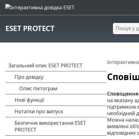
ESET PROTECT
Інтерактивна
Спові
Сповіщення
на вказану 
підтримкою в
необхідний д
Можна налаш
виявлені об’
відповідних 