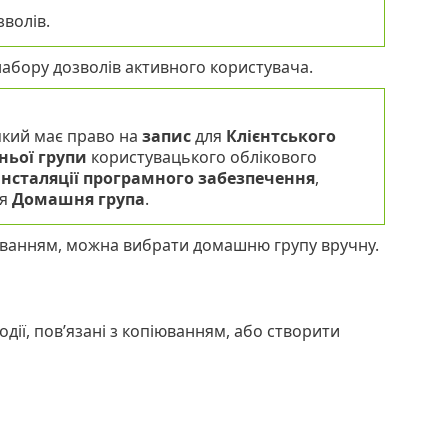
волів.
абору дозволів активного користувача.
який має право на
запис
для
Клієнтського
ьої групи
користувацького облікового
 інсталяції програмного забезпечення
,
ня
Домашня група
.
уванням, можна вибрати домашню групу вручну.
дії, пов’язані з копіюванням, або створити