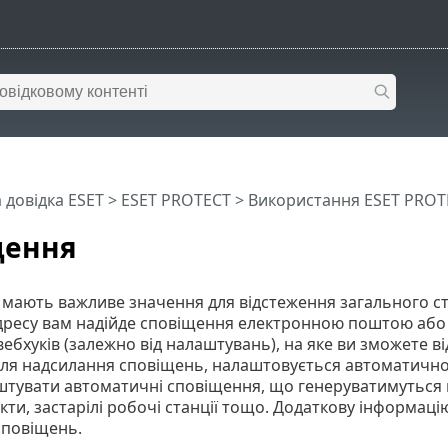
 довідка ESET
>
ESET PROTECT
>
Використання ESET PROT
щення
мають важливе значення для відстеження загального ста
адресу вам надійде сповіщення електронною поштою або
ебхуків (залежно від налаштувань), на яке ви зможете в
ля надсилання сповіщень, налаштовується автоматично,
тувати автоматичні сповіщення, що генеруватимуться п
єкти, застарілі робочі станції тощо. Додаткову інформацію
сповіщень.