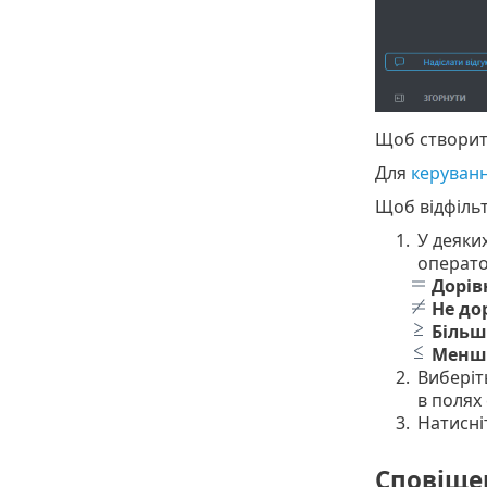
Щоб створи
Для
керуван
Щоб відфільт
1.
У деяки
операто
Дорів
Не до
Більш
Менше
2.
Виберіт
в полях 
3.
Натисні
Сповіщен