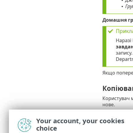
Дж
•
Гру
•
Домашня гр
Прикла
Наразі
завдан
запису
Depart
Якщо попере
Копіюва
Користувач 
нове.
Налаштув
Your account, your cookies
choice
Ви можете на