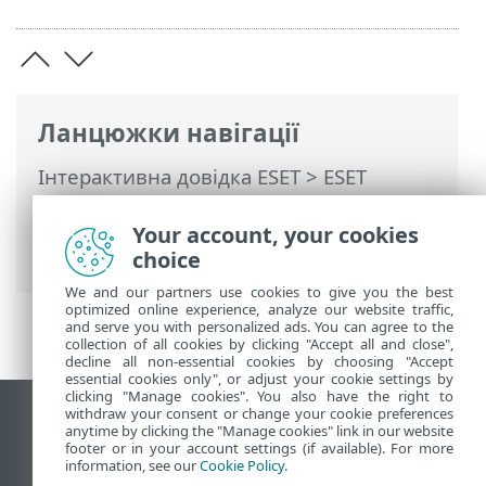
Ланцюжки навігації
Інтерактивна довідка ESET
>
ESET
PROTECT
>
Початок роботи
>
ESET
PROTECTВеб-консоль
> Налаштування
Your account, your cookies
фільтрів і макетів
choice
We and our partners use cookies to give you the best
optimized online experience, analyze our website traffic,
and serve you with personalized ads. You can agree to the
collection of all cookies by clicking "Accept all and close",
decline all non-essential cookies by choosing "Accept
essential cookies only", or adjust your cookie settings by
clicking "Manage cookies". You also have the right to
withdraw your consent or change your cookie preferences
Переглянути повну версію
anytime by clicking the "Manage cookies" link in our website
footer or in your account settings (if available). For more
End of Life
information, see our
Cookie Policy
.
База знань ESET