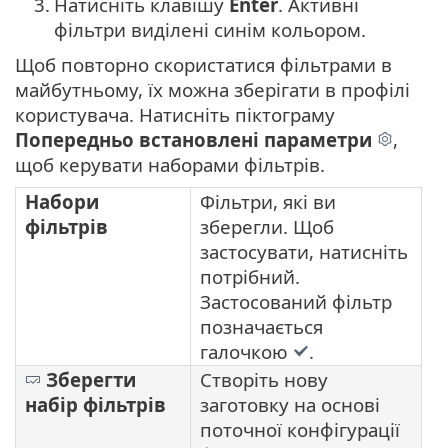
3.
Натисніть клавішу
Enter
. Активні
фільтри виділені синім кольором.
Щоб повторно скористатися фільтрами в
майбутньому, їх можна зберігати в профілі
користувача. Натисніть піктограму
Попередньо встановлені параметри
,
щоб керувати наборами фільтрів.
Набори
Фільтри, які ви
фільтрів
зберегли. Щоб
застосувати, натисніть
потрібний.
Застосований фільтр
позначається
галочкою
.
Зберегти
Створіть нову
набір фільтрів
заготовку на основі
поточної конфігурації