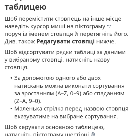
таблицею
Щоб перемістити стовпець на інше місце,
наведіть курсор миші на піктограму
поруч із іменем стовпця й перетягніть його.
Див. також
Редагувати стовпці
нижче.
Щоб відсортувати рядки таблиці за даними
у вибраному стовпці, натисніть назву
стовпця.
За допомогою одного або двох
•
натискань можна виконати сортування
за зростанням (A–Z, 0–9) або спаданням
(Z–A, 9–0).
Маленька стрілка перед назвою стовпця
•
вказуватиме на вибране сортування.
Щоб керувати основною таблицею,
натисніть піктограму шестірні
.