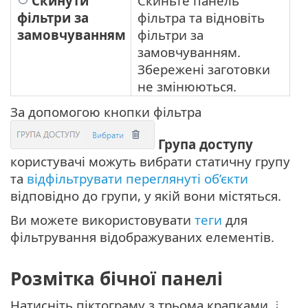
Скинути
Скиньте панель
фільтри за
фільтра та відновіть
замовчуванням
фільтри за
замовчуванням.
Збережені заготовки
не змінюються.
За допомогою кнопки фільтра
Група доступу
користувачі можуть вибрати статичну групу
та
відфільтрувати переглянуті об’єкти
відповідно до групи, у якій вони містяться.
Ви можете використовувати
теги
для
фільтрування відображуваних елементів.
Розмітка бічної панелі
Натисніть піктограму з трьома крапками