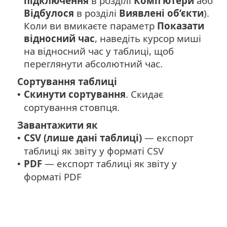
підключення
в розділі
Комп’ютери
або
Відбулося
в розділі
Виявлені об’єкти
).
Коли ви вмикаєте параметр
Показати
відносний час
, наведіть курсор миші
на відносний час у таблиці, щоб
переглянути абсолютний час.
Сортування таблиці
Скинути сортування
. Скидає
•
сортування стовпця.
Завантажити як
CSV (лише дані таблиці)
— експорт
•
таблиці як звіту у форматі CSV
PDF
— експорт таблиці як звіту у
•
форматі PDF