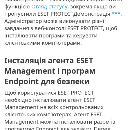
функцією
Огляд статусу
, зокрема якщо ви
пропустили ESET PROTECTДемонстрація
***
.
Адміністратор може виконувати різні
завдання з веб-консолі ESET PROTECT, щоб
інсталювати програми та керувати
клієнтськими комп’ютерами.
Інсталяція агента ESET
Management і програм
Endpoint для безпеки
Щоб користуватися ESET PROTECT,
необхідно інсталювати агент ESET
Management на всіх контрольованих
клієнтських комп’ютерах. Агент ESET
Management можна інсталювати разом із
програмою Endpoint для захисту. Перед