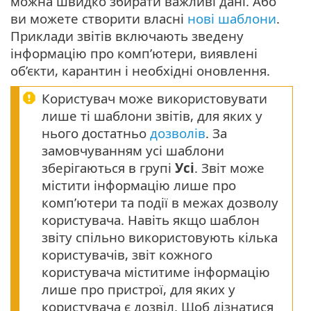
можна швидко збирати важливі дані. Або
ви можете створити власні
нові шаблони
.
Приклади звітів включають зведену
інформацію про комп’ютери, виявлені
об’єкти, карантин і необхідні оновлення.
Користувач може використовувати
лише ті шаблони звітів, для яких у
нього достатньо
дозволів
. За
замовчуванням усі шаблони
зберігаються в групі
Усі
. Звіт може
містити інформацію лише про
комп’ютери та події в межах дозволу
користувача. Навіть якщо шаблон
звіту спільно використовують кілька
користувачів, звіт кожного
користувача міститиме інформацію
лише про пристрої, для яких у
користувача є дозвіл. Щоб дізнатися