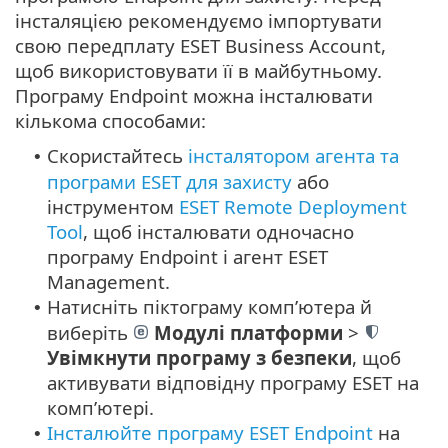
інсталяцією рекомендуємо імпортувати
свою передплату ESET Business Account,
щоб використовувати її в майбутньому.
Програму Endpoint можна інсталювати
кількома способами:
Скористайтесь
інсталятором агента та
•
програми ESET для захисту
або
інструментом
ESET Remote Deployment
Tool
, щоб інсталювати одночасно
програму Endpoint і агент ESET
Management.
Натисніть піктограму комп’ютера й
•
виберіть
Модулі платформи
>
Увімкнути програму з безпеки
, щоб
активувати відповідну програму ESET на
комп’ютері.
Інсталюйте програму ESET Endpoint
на
•