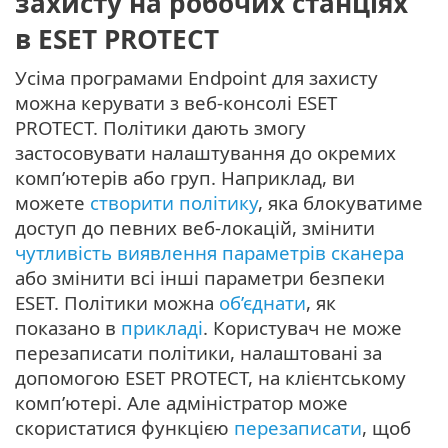
захисту на робочих станціях
в ESET PROTECT
Усіма програмами Endpoint для захисту
можна керувати з веб-консолі ESET
PROTECT. Політики дають змогу
застосовувати налаштування до окремих
комп’ютерів або груп. Наприклад, ви
можете
створити політику
, яка блокуватиме
доступ до певних веб-локацій, змінити
чутливість виявлення параметрів сканера
або змінити всі інші параметри безпеки
ESET. Політики можна
об’єднати
, як
показано в
прикладі
. Користувач не може
перезаписати політики, налаштовані за
допомогою ESET PROTECT, на клієнтському
комп’ютері. Але адміністратор може
скористатися функцією
перезаписати
, щоб