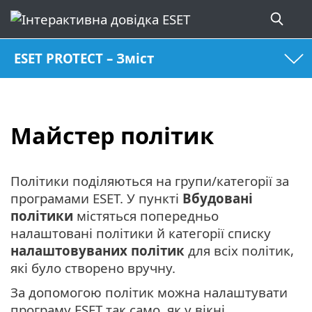
ESET PROTECT – Зміст
Майстер політик
Політики поділяються на групи/категорії за
програмами ESET. У пункті
Вбудовані
політики
містяться попередньо
налаштовані політики й категорії списку
налаштовуваних політик
для всіх політик,
які було створено вручну.
За допомогою політик можна налаштувати
програму ESET так само, як у вікні