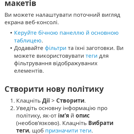
макетів
Ви можете налаштувати поточний вигляд
екрана веб-консолі.
Керуйте бічною панеллю й основною
•
таблицею
.
Додавайте
фільтри
та їхні заготовки. Ви
•
можете використовувати
теги
для
фільтрування відображуваних
елементів.
Створити нову політику
1.
Клацніть
Дії
>
Створити
.
2.
Уведіть основну інформацію про
політику, як-от
ім’я
й
опис
(необов’язково).
Клацніть
Вибрати
теги
, щоб
призначити теги
.