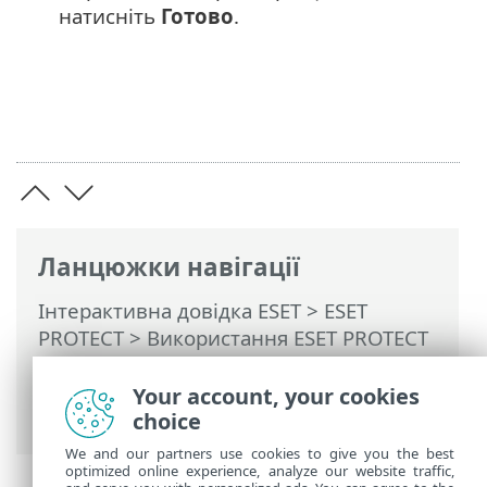
натисніть
Готово
.
Ланцюжки навігації
Інтерактивна довідка ESET
>
ESET
PROTECT
>
Використання ESET PROTECT
>
ESET PROTECT Головне меню
>
Конфігурація
>
Додаткові параметри
>
Your account, your cookies
Майстер політик
choice
We and our partners use cookies to give you the best
optimized online experience, analyze our website traffic,