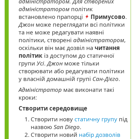
адміністратором. Для створених
адміністратором
політик
встановлено прапорці
Примусово
.
Джон
може переглядати всі політики
та не може редагувати наявні
політики, створені
адміністратором
,
оскільки він має дозвіл на
читання
політик
із доступом до статичної
групи
Усі
.
Джон
може тільки
створювати або редагувати політики
у власній домашній групі
Сан-Дієго
.
Адміністратор
має виконати такі
кроки:
Створити середовище
1.
Створити нову
статичну групу
під
назвою
San Diego
.
2.
Створити новий
набір дозволів