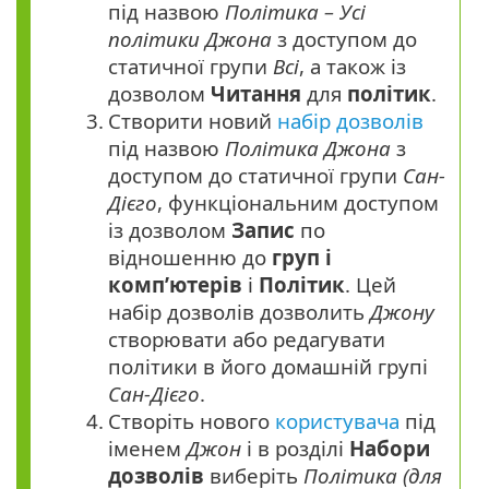
під назвою
Політика – Усі
політики Джона
з доступом до
статичної групи
Всі
, а також із
дозволом
Читання
для
політик
.
3.
Створити новий
набір дозволів
під назвою
Політика Джона
з
доступом до статичної групи
Сан-
Дієго
, функціональним доступом
із дозволом
Запис
по
відношенню до
груп і
комп’ютерів
і
Політик
. Цей
набір дозволів дозволить
Джону
створювати або редагувати
політики в його домашній групі
Сан-Дієго
.
4.
Створіть нового
користувача
під
іменем
Джон
і в розділі
Набори
дозволів
виберіть
Політика (для