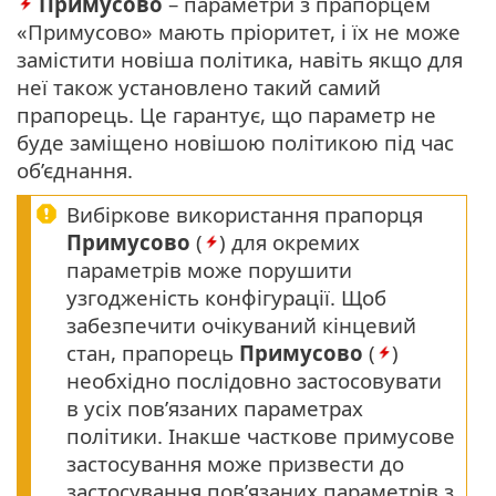
Примусово
– параметри з прапорцем
«Примусово» мають пріоритет, і їх не може
замістити новіша політика, навіть якщо для
неї також установлено такий самий
прапорець. Це гарантує, що параметр не
буде заміщено новішою політикою під час
об’єднання.
Вибіркове використання прапорця
Примусово
(
) для окремих
параметрів може порушити
узгодженість конфігурації. Щоб
забезпечити очікуваний кінцевий
стан, прапорець
Примусово
(
)
необхідно послідовно застосовувати
в усіх пов’язаних параметрах
політики. Інакше часткове примусове
застосування може призвести до
застосування пов’язаних параметрів з