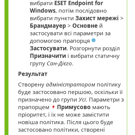
вибрати
ESET Endpoint for
Windows
, потім послідовно
вибрати пункти
Захист мережі
>
Брандмауер
>
Основне
й
застосувати всі параметри за
допомогою прапорця
Застосувати
. Розгорнути розділ
Призначити
і вибрати статичну
групу
Сан-Дієго
.
Результат
Створену
адміністратором
політику
буде застосовано першою, оскільки її
призначено до групи
Усі
. Параметри з
прапорцем
Примусово
мають
пріоритет, і їх не може замістити
новіша політика. Після цього буде
застосовано політики, створені