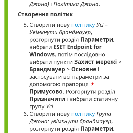
Джона)
і
Політика Джона
.
Створення політик
5.
Створити нову
політику
Усі –
Увімкнути брандмауер
,
розгорнути розділ
Параметри
,
вибрати
ESET Endpoint for
Windows
, потім послідовно
вибрати пункти
Захист мережі
>
Брандмауер
>
Основне
і
застосувати всі параметри за
допомогою прапорця
Примусово
. Розгорнути розділ
Призначити
і вибрати статичну
групу
Усі
.
6.
Створити нову
політику
Група
Джона: увімкнути брандмауер
,
розгорнути розділ
Параметри
,