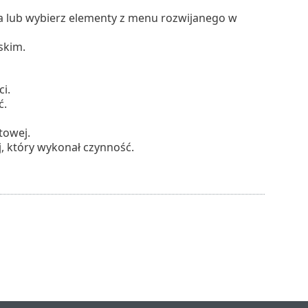
ia lub wybierz elementy z menu rozwijanego w
skim.
i.
ć.
towej.
, który wykonał czynność.