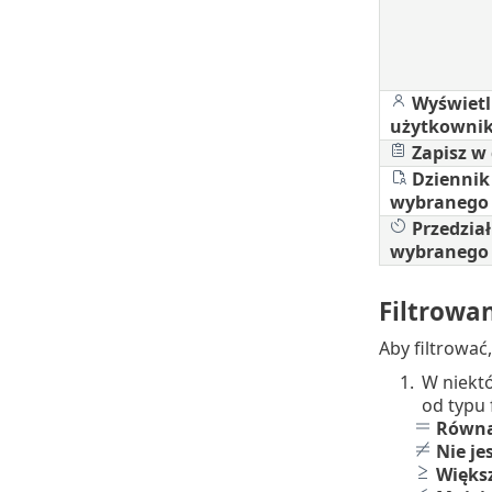
Wyświetl
użytkowni
Zapisz w
Dziennik 
wybranego
Przedział
wybranego 
Filtrowa
Aby filtrować,
1.
W niektó
od typu f
Równa
Nie je
Więks