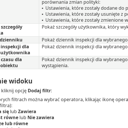
porównania zmian polityki:
Ustawienia, które zostały dodane do po
•
Ustawienia, które zostały usunięte z po
•
Ustawienia, które zostały zmienione w
•
 szczegóły
Pokaż szczegóły użytkownika, który wyk
ka
 dzienniku
Pokaż dziennik inspekcji dla wybranego
inspekcji dla
Pokaż dziennik inspekcji dla wybranego
 użytkownika
 czasu dla
Pokaż dziennik inspekcji dla wybraneg
obiektu
wystąpienia.
nie widoku
 kliknij opcję
Dodaj filtr
:
rych filtrach można wybrać operatora, klikając ikonę oper
iltra):
 się
lub
Zawiera
st równe
lub
Nie zawiera
ze lub równe