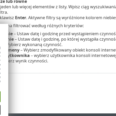
sze lub równe
jeden lub więcej elementów z listy. Wpisz ciąg wyszukiwan
ltra.
 klawisz
Enter
. Aktywne filtry są wyróżnione kolorem niebie
można filtrować według różnych kryteriów:
pienie
– Ustaw datę i godzinę przed wystąpieniem czynnośc
ąpienie
– Ustaw datę i godzinę, po której wystąpiła czynnoś
ć
– Wybierz wykonaną czynność.
d
ja domeny
– Wybierz zmodyfikowany obiekt konsoli interne
h
a użytkownika
– wybierz użytkownika konsoli internetowej
y
y
Wybierz wynik czynności.
e
o
s
e
e