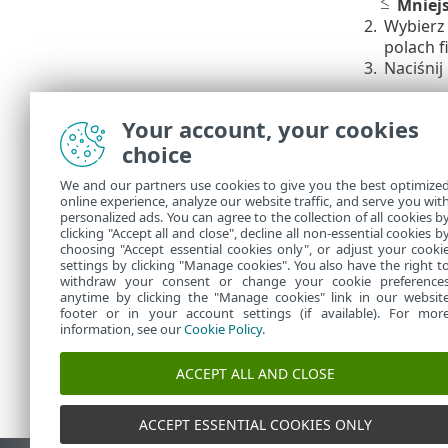
Mniej
2.
Wybierz 
polach fi
3.
Naciśnij
Widok tabeli 
Your account, your cookies
<= Wystą
•
choice
> = Wyst
•
Czynnoś
•
We and our partners use cookies to give you the best optimize
Inspekc
•
online experience, analyze our website traffic, and serve you wit
Inspekcj
•
personalized ads. You can agree to the collection of all cookies b
clicking "Accept all and close", decline all non-essential cookies b
Wynik
– 
•
choosing "Accept essential cookies only", or adjust your cooki
settings by clicking "Manage cookies". You also have the right t
withdraw your consent or change your cookie preference
anytime by clicking the "Manage cookies" link in our websit
footer or in your account settings (if available). For mor
information, see our
Cookie Policy
.
ACCEPT ALL AND CLOSE
ACCEPT ESSENTIAL COOKIES ONLY