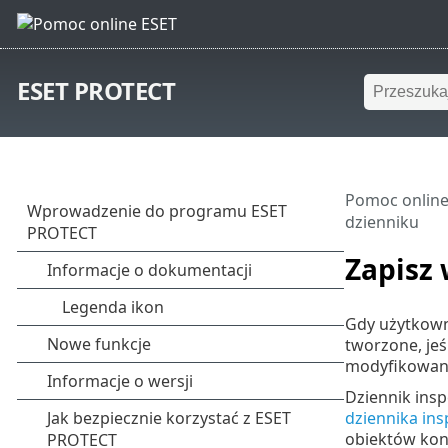
ESET PROTECT
Pomoc online
dzienniku
Zapisz 
Gdy użytkowni
tworzone, jeś
modyfikowan
Dziennik insp
dziennika ins
obiektów kons