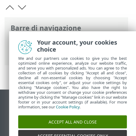
Barre di navigazione
Guida online ESET
>
ESET PROTECT
>
Your account, your cookies
Introduzione a ESET PROTECT
> Nuove
choice
funzioni
We and our partners use cookies to give you the best
optimized online experience, analyze our website traffic,
and serve you with personalized ads. You can agree to the
collection of all cookies by clicking "Accept all and close",
decline all non-essential cookies by choosing "Accept
essential cookies only", or adjust your cookie settings by
clicking "Manage cookies". You also have the right to
withdraw your consent or change your cookie preferences
anytime by clicking the "Manage cookies" link in our website
Visualizza sito desktop
footer or in your account settings (if available). For more
information, see our
Cookie Policy
.
End of Life
ESET Knowledge Base
ACCEPT ALL AND CLOSE
Forum ESET
ESET Status Portal
ACCEPT ESSENTIAL COOKIES ONLY