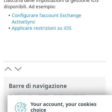
ciascuna delle impostazioni di gestione iOS
disponibili. Ad esempio:
Configurare l’account Exchange
•
ActiveSync
Applicare restrizioni su iOS
•
Barre di navigazione
Guida online ESET
>
ESET PROTECT
>
Utilizzo di ESET PROTECT
>
Cloud Mobile
Your account, your cookies
Device Management
> Gestione dei
choice