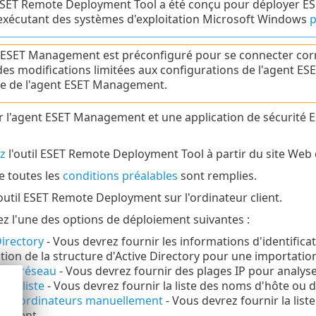
 ESET Remote Deployment Tool a été conçu pour déployer 
 exécutant des systèmes d'exploitation Microsoft Windows
p
 ESET Management est préconfiguré pour se connecter corr
des modifications limitées aux configurations de l'agent 
ue de l'agent ESET Management.
 l'agent ESET Management et une application de sécurité 
z
l'outil ESET Remote Deployment Tool à partir du site Web 
e toutes les
conditions préalables
sont remplies.
outil ESET Remote Deployment sur l'ordinateur client.
ez l'une des options de déploiement suivantes :
Directory
- Vous devrez fournir les informations d'identificat
tion de la structure d'Active Directory pour une importati
r le réseau
- Vous devrez fournir des plages IP pour analyse
 la liste
- Vous devrez fournir la liste des noms d'hôte ou d
 les ordinateurs manuellement
- Vous devrez fournir la lis
lement.