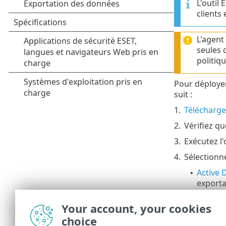
L'outil
clients
L'agent
seules 
politiq
Pour déployer
suit :
1.
Télécharge
2.
Vérifiez qu
3.
Exécutez l'
4.
Sélectionn
Active 
•
exporta
Analyse
•
Importer
•
Your account, your cookies
Ajouter
•
choice
manuel