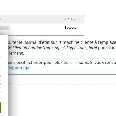
onsulter le journal d'état sur la machine cliente à l'empla
a\ESET\RemoteAdministrator\Agent\Logs\status.html
pour vou
orrectement.
d
oiement peut échouer pour plusieurs raisons. Si vous renc
h
y
itre Dépannage
.
y
e
o
s
e
e