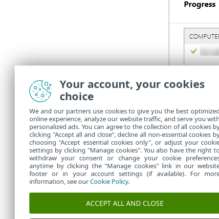
Vous pouvez c
Your account, your cookies
C:\ProgramDat
choice
fonctionne c
We and our partners use cookies to give you the best optimize
Le dépl
online experience, analyze our website traffic, and serve you wit
personalized ads. You can agree to the collection of all cookies b
le
chap
clicking "Accept all and close", decline all non-essential cookies b
choosing "Accept essential cookies only", or adjust your cooki
settings by clicking "Manage cookies". You also have the right t
withdraw your consent or change your cookie preference
anytime by clicking the "Manage cookies" link in our websit
footer or in your account settings (if available). For mor
information, see our
Cookie Policy
.
ACCEPT ALL AND CLOSE