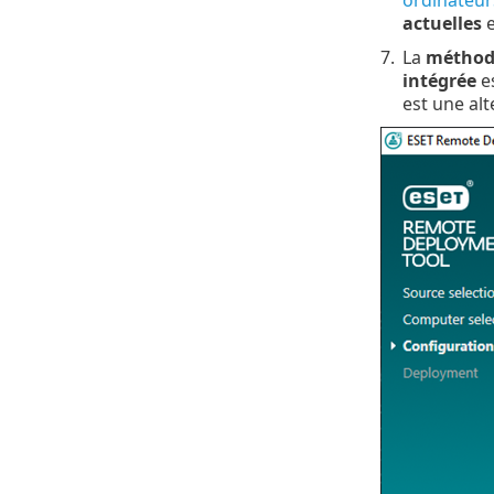
actuelles
e
7.
La
méthod
intégrée
es
est une alt