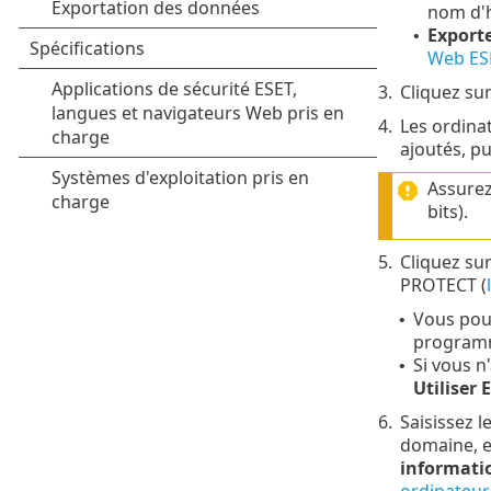
nom d'h
Exporte
•
Web ES
3.
Cliquez su
4.
Les ordina
ajoutés, pu
Assurez
bits).
5.
Cliquez su
PROTECT (
Vous pou
•
programm
Si vous n
•
Utiliser
6.
Saisissez l
domaine, e
informatio
ordinateur