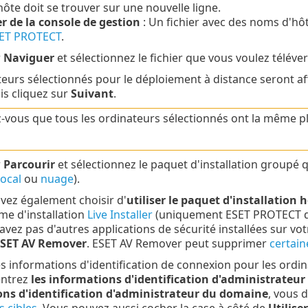
ôte doit se trouver sur une nouvelle ligne.
r de la console de gestion
: Un fichier avec des noms d'hô
ET PROTECT
.
r
Naviguer
et sélectionnez le fichier que vous voulez téléver
teurs sélectionnés pour le déploiement à distance seront af
is cliquez sur
Suivant
.
-vous que tous les ordinateurs sélectionnés ont la même pl
r
Parcourir
et sélectionnez le paquet d'installation groupé
local
ou
nuage
).
vez également choisir d'
utiliser le paquet d'installation 
e d'installation
Live Installer
(uniquement
ESET PROTECT
d
'avez pas d'autres applications de sécurité installées sur vo
 ESET AV Remover
. ESET AV Remover peut supprimer
certain
es informations d'identification de connexion pour les ordina
ntrez
les informations d'identification d'administrateu
ns d'identification d'administrateur du domaine
, vous 
s cibles
. Vous pouvez aussi cocher la case à côté de
Utilise