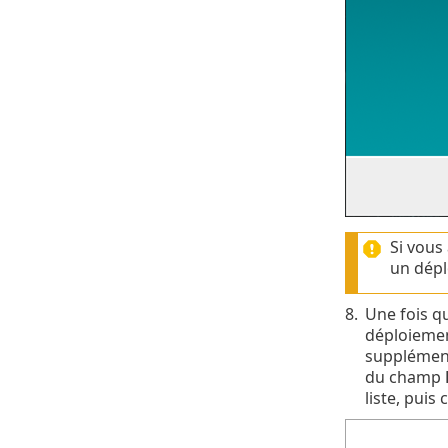
Si vous
un dépl
8.
Une fois qu
déploiemen
supplémenta
du champ
liste, puis