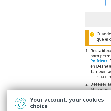
Cuando 
que el 
1.
Restablece
para permit
Políticas
. 
en
Deshabi
También pu
escriba nin
2.
Detener a
Management
ESET PROT
Your account, your cookies
3.
Eliminar e
choice
puede elimi