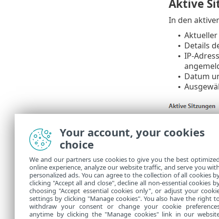
Aktive S
In den aktive
Aktuelle
•
Details 
•
IP-Adres
•
angemeld
Datum un
•
Ausgewäh
•
Your account, your cookies
choice
We and our partners use cookies to give you the best optimize
online experience, analyze our website traffic, and serve you wit
personalized ads. You can agree to the collection of all cookies b
Die aktuelle S
clicking "Accept all and close", decline all non-essential cookies b
choosing "Accept essential cookies only", or adjust your cooki
settings by clicking "Manage cookies". You also have the right t
withdraw your consent or change your cookie preference
anytime by clicking the "Manage cookies" link in our websit