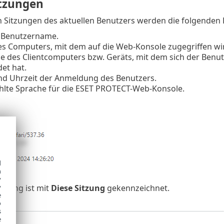
itzungen
n Sitzungen des aktuellen Benutzers werden die folgenden 
r Benutzername.
des Computers, mit dem auf die Web-Konsole zugegriffen w
se des Clientcomputers bzw. Geräts, mit dem sich der Ben
et hat.
d Uhrzeit der Anmeldung des Benutzers.
lte Sprache für die ESET PROTECT-Web-Konsole.
d
h
y
itzung ist mit
Diese Sitzung
gekennzeichnet.
y
e
o
s
e