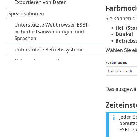
Farbmod
Sie können d
Hell (Sta
•
Dunkel
•
Betriebs
•
Wählen Sie e
Das ausgewäh
Zeiteins
Jeder B
benutze
ESET PR