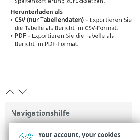
Spaltensortierung zurücksetzen.
Herunterladen als
CSV (nur Tabellendaten)
– Exportieren Sie
•
die Tabelle als Bericht im CSV-Format.
PDF
– Exportieren Sie die Tabelle als
•
Bericht im PDF-Format.
Navigationshilfe
ESET Online-Hilfe
>
ESET PROTECT
>
Erste
Schritte
>
ESET PROTECT-Web-Konsole
>
Your account, your cookies