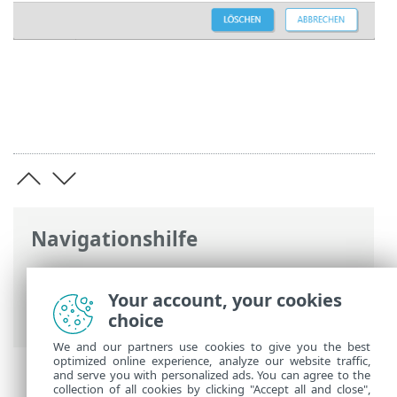
Navigationshilfe
ESET Online-Hilfe
>
ESET PROTECT
>
Erste
Schritte
>
ESET PROTECT-Web-Konsole
>
Your account, your cookies
Tags
choice
We and our partners use cookies to give you the best
optimized online experience, analyze our website traffic,
and serve you with personalized ads. You can agree to the
collection of all cookies by clicking "Accept all and close",