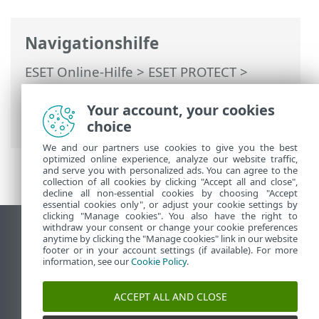
Navigationshilfe
ESET Online-Hilfe
>
ESET PROTECT
>
Verwendung von ESET PROTECT
>
ESET
PROTECT Hauptmenü
>
Tasks
>
Your account, your cookies
Erweiterte Einstellungen - Drosselung
choice
We and our partners use cookies to give you the best
optimized online experience, analyze our website traffic,
and serve you with personalized ads. You can agree to the
collection of all cookies by clicking "Accept all and close",
decline all non-essential cookies by choosing "Accept
essential cookies only", or adjust your cookie settings by
clicking "Manage cookies". You also have the right to
withdraw your consent or change your cookie preferences
Desktop-Site anzeigen
anytime by clicking the "Manage cookies" link in our website
footer or in your account settings (if available). For more
End of Life
information, see our
Cookie Policy
.
ESET Knowledgebase
ESET-Forum
ACCEPT ALL AND CLOSE
ESET Status Portal