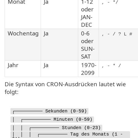
Monat
Ja
1-12
, - */
oder
JAN-
DEC
Wochentag
Ja
0-6
, - / ? L #
oder
SUN-
SAT
Jahr
Ja
1970-
, - * /
2099
Die Syntax von CRON-Ausdrücken lautet wie
folgt:
┌────────── Sekunden (0-59)
│ ┌────────── Minuten (0-59)
│ │ ┌────────── Stunden (0-23)
│ │ │ ┌────────── Tag des Monats (1 -