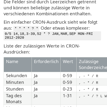
Die Felder sind durch Leerzeichen getrennt
und können beliebige zulässige Werte in
verschiedenen Kombinationen enthalten.
Ein einfacher CRON-Ausdruck sieht wie folgt
aus:
Oder etwas komplexer:
* * * * ? *
0/5 14,18,3-39,52 * ? JAN,MAR,SEP MON-FRI
2012-2020
Liste der zulässigen Werte in CRON-
Ausdrücken:
Name
Erforderlich
Wert
Zulässige
Sonderzeich
Sekunden
Ja
0-59
, - * / R
Minuten
Ja
0-59
, - * / R
Stunden
Ja
0-23
, - * / R
Tag des
Ja
1-31
, - * / ? L W
Monats