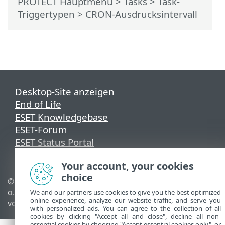
PROTECT Hauptmenü
>
Tasks
>
Task-
Triggertypen
> CRON-Ausdrucksintervall
Desktop-Site anzeigen
End of Life
ESET Knowledgebase
ESET-Forum
ESET Status Portal
Regionaler Support
Your account, your cookies
choice
© 1992 - 2026 ESET, spol. s r.
Cookies verwalten
o. - Alle Rechte
Cookie-Richtlinie
We and our partners use cookies to give you the best optimized
online experience, analyze our website traffic, and serve you
vorbehalten.
with personalized ads. You can agree to the collection of all
cookies by clicking "Accept all and close", decline all non-
essential cookies by choosing "Accept essential cookies only", or